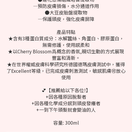
—預防皮膚損傷，水分通道作用
●大豆皮胎盤提取物
—保護頭皮，強化皮膚屏障
產品特點
★含有3種蛋白質成分：水解蠶絲、角蛋白、膠原蛋白，
無需修護，使用感柔和
★以Cherry Blossom爲概念的香氛,親切生動的方式展現
豐富和清新。
★在世界權威皮膚科學研究所德國德瑪皮膚測試中，獲得
了Excellent等級，已完成皮膚刺激測試，敏感肌膚🉑️放心
使用
💕【推薦給以下各位!】
+因各種原因脫髮者
+因各種化學成分感到頭皮發癢者
+一到下午頭髮就會變油的人
容量: 300ml