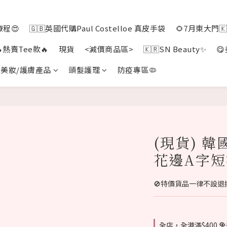
程😍
🇬🇧英國代購Paul Costelloe 真皮手袋
🌻7月東大門
🔥熱賣Tee款🔥
現貨
<減價商品區>
🇰🇷SN Beauty✨

美妝/護膚產品
頭髮護理
防疫專區🦠
(現貨) 韓
花邊A字短褲
🚫特價貨品一律不設退換‼
全店，全港滿$400 