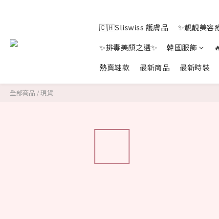
🇨🇭Sliswiss 護膚品
✨靚靚美容療
✨排毒美顏之選✨
韓國服飾
熱賣鞋款
最新商品
最新時裝
全部商品
/
現貨