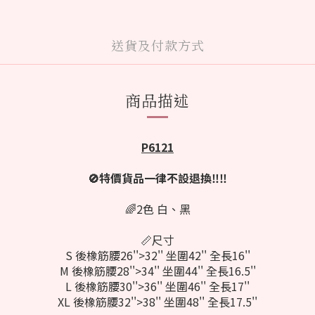
送貨及付款方式
商品描述
P6121
🚫特價貨品一律不設退換‼️‼️
🌈2色 白、黑
📏尺寸
S 後橡筋腰26''>32'' 坐圍42'' 全長16''
M
後橡筋腰28''>34'' 坐圍44'' 全長16.5''
L
後橡筋腰30''>36'' 坐圍46'' 全長17''
XL
後橡筋腰32''>38'' 坐圍48'' 全長17.5''