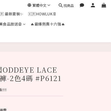
繁體中文
找商品
🇷 最新夏裝✨
🇰🇷HOWLUK👖
美食品放送🎡
🔥最爆熱賣十六強🔥
立即購買
國ODDEYE LACE
-2色4碼 #P6121
️‼️
免運費