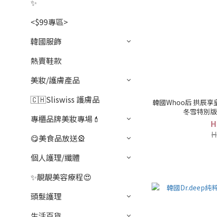
✨
<$99專區>
韓國服飾
熱賣鞋款
美妝/護膚產品
🇨🇭Sliswiss 護膚品
韓國Whoo后 拱辰
冬雪特別版】(
專櫃品牌美妝專場💄
H
H
😋美食品放送🎡
個人護理/纖體
✨靚靚美容療程😍
頭髮護理
生活百貨