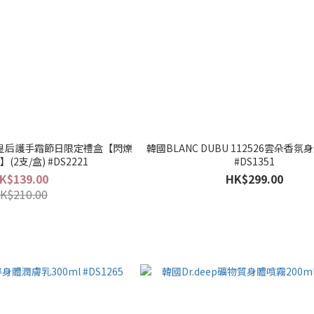
享皇后護手霜節日限定禮盒【閃爍
韓國BLANC DUBU 112526雲朵香氛身
2支/盒) #DS2221
#DS1351
K$139.00
HK$299.00
K$210.00