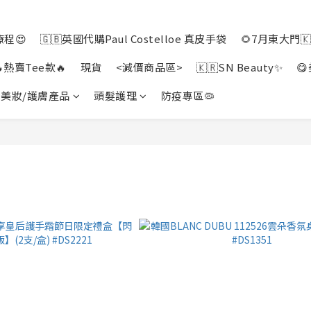
程😍
🇬🇧英國代購Paul Costelloe 真皮手袋
🌻7月東大門
🔥熱賣Tee款🔥
現貨
<減價商品區>
🇰🇷SN Beauty✨

美妝/護膚產品
頭髮護理
防疫專區🦠