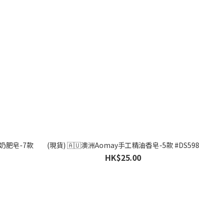
羊奶肥皂-7款
(現貨) 🇦🇺澳洲Aomay手工精油香皂-5款 #DS598
HK$25.00