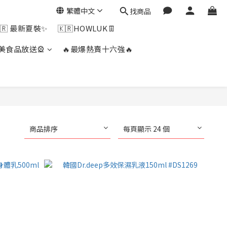
繁體中文
找商品
🇷 最新夏裝✨
🇰🇷HOWLUK👖
美食品放送🎡
🔥最爆熱賣十六強🔥
商品排序
每頁顯示 24 個