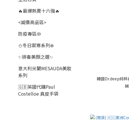
🔥最爆熱賣十六強🔥
<減價商品區>
防疫專區🦠
⛄冬日禦寒系列❄️
✨排毒美顏之選✨
意大利米蘭MESAUDA美妝
系列
韓國Dr.deep純粹
H
🇬🇧英國代購Paul
Costelloe 真皮手袋