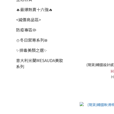
🔥最爆熱賣十六強🔥
<減價商品區>
防疫專區🦠
⛄冬日禦寒系列❄️
✨排毒美顏之選✨
意大利米蘭MESAUDA美妝
(現貨)韓國設計感束
系列
H
H