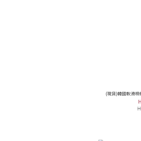
(現貨)韓國軟滑棉修
H