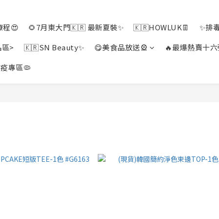
程😍
🌻7月東大門🇰🇷 最新夏裝✨
🇰🇷HOWLUK👖
✨排
品區>
🇰🇷SN Beauty✨
😋美食品放送🎡
🔥最爆熱賣十六
疫專區🦠