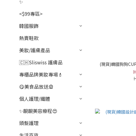
✨
<$99專區>
韓國服飾
熱賣鞋款
美妝/護膚產品
🇨🇭Sliswiss 護膚品
(現貨)韓國狗狗CUPC
專櫃品牌美妝專場💄
😋美食品放送🎡
個人護理/纖體
✨靚靚美容療程😍
頭髮護理
生活百貨