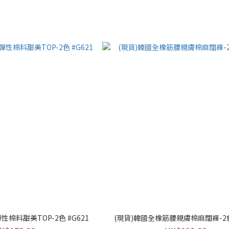
性棉料甜美TOP-2色 #G621
(現貨)韓國全橡筋腰親膚棉麻闊褲-2色 