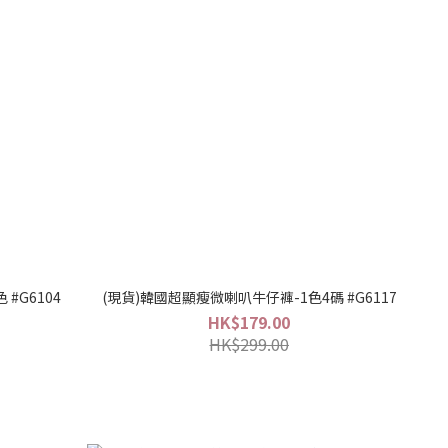
 #G6104
(現貨)韓國超顯瘦微喇叭牛仔褲-1色4碼 #G6117
HK$179.00
HK$299.00