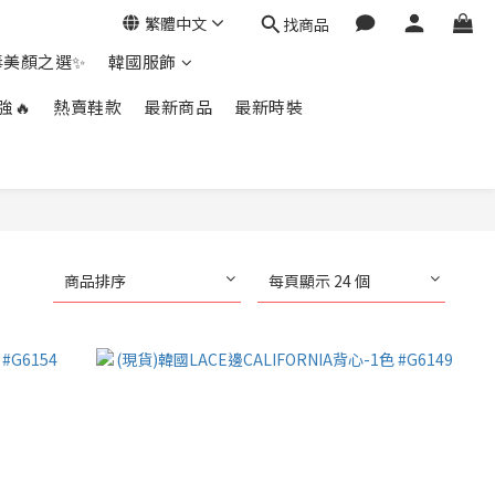
繁體中文
找商品
毒美顏之選✨
韓國服飾
強🔥
熱賣鞋款
最新商品
最新時裝
商品排序
每頁顯示 24 個