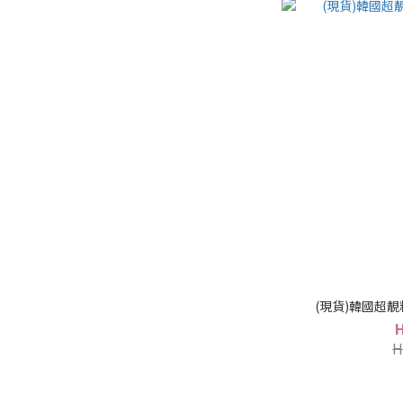
(現貨)韓國超靚料
H