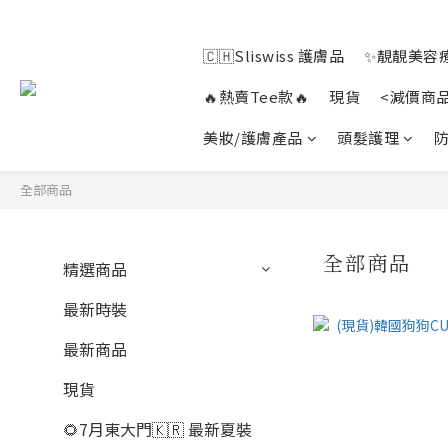
🇨🇭Sliswiss 護膚品
✨靚靚美容療
🔥熱賣Tee款🔥
現貨
<減價商
美妝/護膚產品
頭髮護理
防
全部商品
全部商品
精選商品
最新時裝
最新商品
現貨
🌻7月東大門🇰🇷 最新夏裝