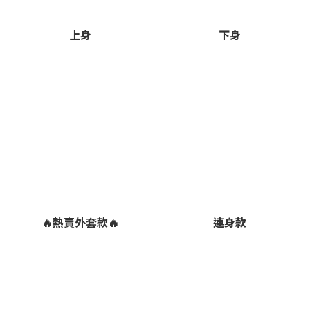
上身
下身
🔥熱賣外套款🔥
連身款