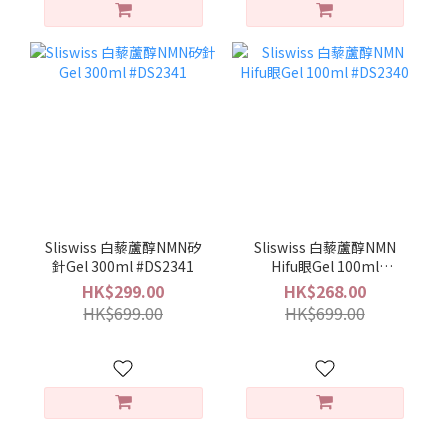
Sliswiss 白藜蘆醇NMN矽
Sliswiss 白藜蘆醇NMN
針Gel 300ml #DS2341
Hifu眼Gel 100ml
#DS2340
HK$299.00
HK$268.00
HK$699.00
HK$699.00