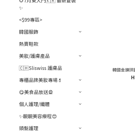
🌻7月東大門🇰🇷 最新夏裝
✨
<$99專區>
韓國服飾
熱賣鞋款
美妝/護膚產品
🇨🇭Sliswiss 護膚品
韓國金鍊拼圓
H
專櫃品牌美妝專場💄
😋美食品放送🎡
個人護理/纖體
✨靚靚美容療程😍
頭髮護理