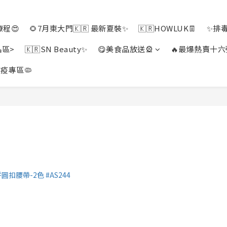
程😍
🌻7月東大門🇰🇷 最新夏裝✨
🇰🇷HOWLUK👖
✨排
品區>
🇰🇷SN Beauty✨
😋美食品放送🎡
🔥最爆熱賣十六
疫專區🦠