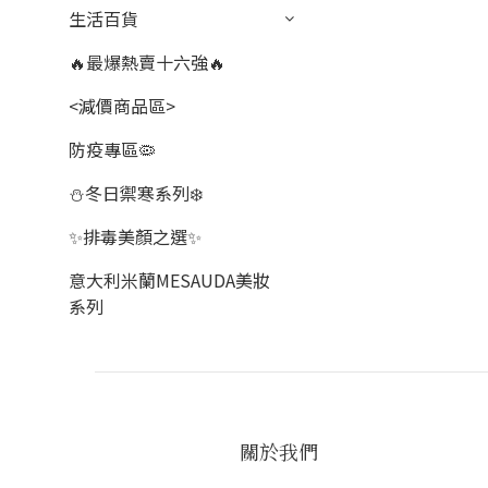
生活百貨
🔥最爆熱賣十六強🔥
<減價商品區>
防疫專區🦠
⛄冬日禦寒系列❄️
✨排毒美顏之選✨
意大利米蘭MESAUDA美妝
系列
關於我們