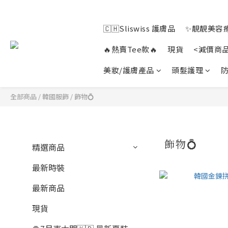
🇨🇭Sliswiss 護膚品
✨靚靚美容療
🔥熱賣Tee款🔥
現貨
<減價商
美妝/護膚產品
頭髮護理
防
全部商品
/
韓國服飾
/
飾物💍
飾物💍
精選商品
最新時裝
最新商品
現貨