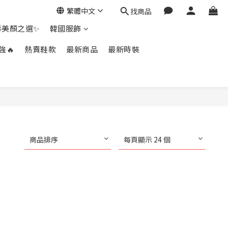
繁體中文
找商品
毒美顏之選✨
韓國服飾
強🔥
熱賣鞋款
最新商品
最新時裝
商品排序
每頁顯示 24 個