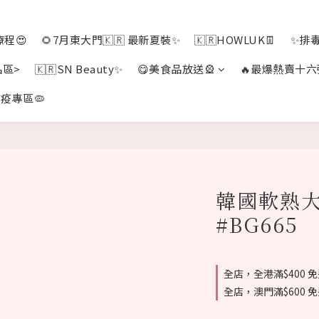
程😍
🌻7月東大門🇰🇷 最新夏裝✨
🇰🇷HOWLUK👖
✨排
品區>
🇰🇷SN Beauty✨
😋美食品放送🎡
🔥最爆熱賣十六
疫專區🦠
韓國軟熟大
#BG665
全店，全港滿$400 
全店，澳門滿$600 