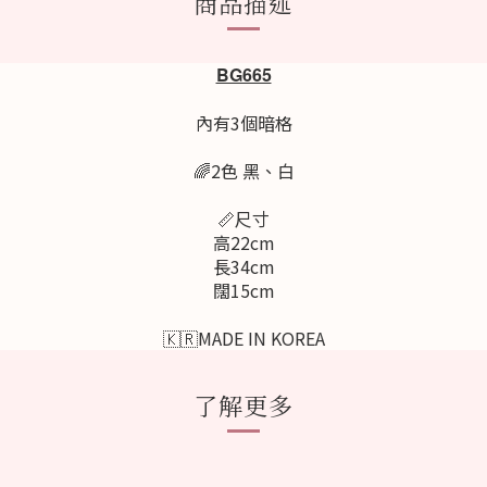
商品描述
BG665
內有3個暗格
🌈2色 黑、白
📏尺寸
高22cm
長34cm
闊15cm
🇰🇷MADE IN KOREA
了解更多