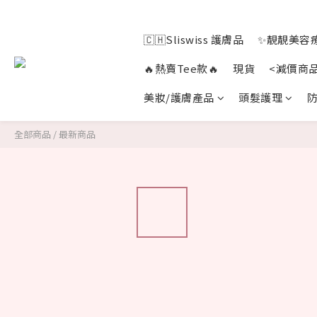
🇨🇭Sliswiss 護膚品
✨靚靚美容療
🔥熱賣Tee款🔥
現貨
<減價商
美妝/護膚產品
頭髮護理
防
全部商品
/
最新商品