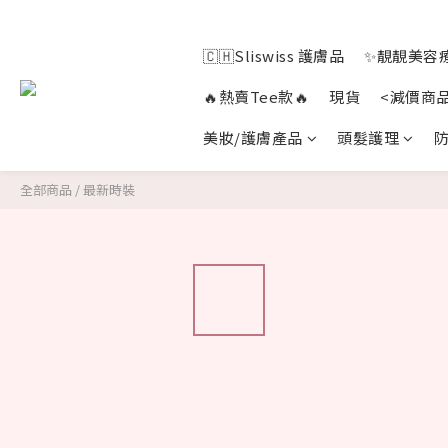
🇨🇭Sliswiss 護膚品
✨靚靚美容療
🔥熱賣Tee款🔥
現貨
<減價商
美妝/護膚產品
頭髮護理
防
全部商品
/
最新時裝