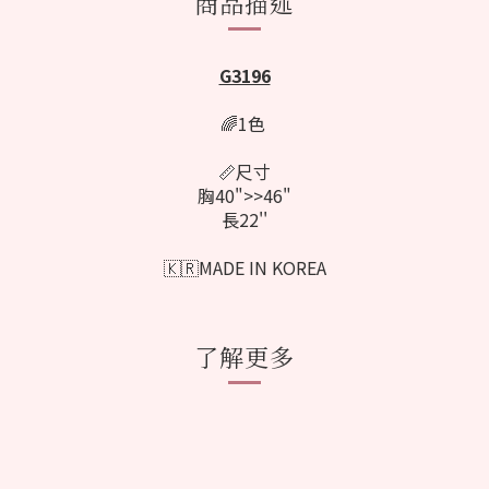
商品描述
G3196
🌈1色
📏尺寸
胸40">>46"
長22''
🇰🇷MADE IN KOREA
了解更多