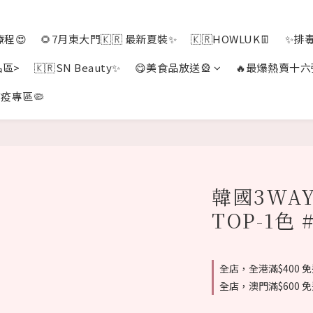
程😍
🌻7月東大門🇰🇷 最新夏裝✨
🇰🇷HOWLUK👖
✨排
品區>
🇰🇷SN Beauty✨
😋美食品放送🎡
🔥最爆熱賣十六
疫專區🦠
韓國3WAY
TOP-1色 
全店，全港滿$400 
全店，澳門滿$600 