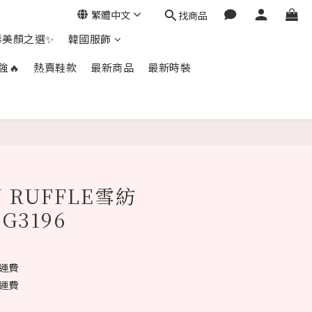
繁體中文
找商品
毒美顏之選✨
韓國服飾
強🔥
熱賣鞋款
最新商品
最新時裝
立即購買
 RUFFLE雪紡
#G3196
免運費
免運費