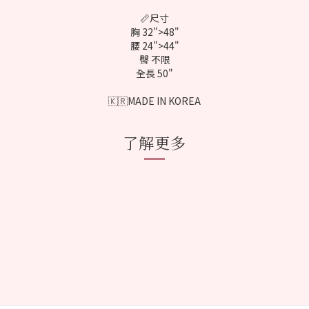
📏尺寸
胸 32">48"
腰 24">44"
臀 不限
全長 50"
🇰🇷MADE IN KOREA
了解更多