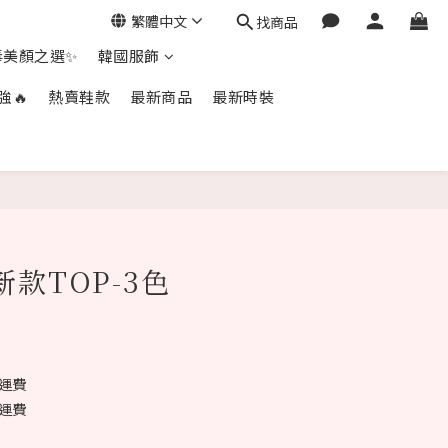
繁體中文
找商品
毒美顏之選✨
韓國服飾
強🔥
熱賣鞋款
最新商品
最新時裝
立即購買
新款TOP-3色
免運費
免運費