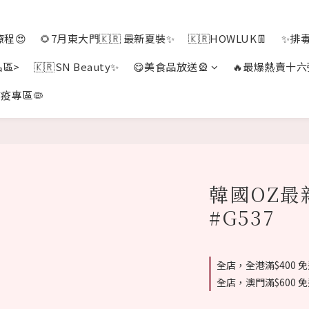
程😍
🌻7月東大門🇰🇷 最新夏裝✨
🇰🇷HOWLUK👖
✨排
品區>
🇰🇷SN Beauty✨
😋美食品放送🎡
🔥最爆熱賣十六
疫專區🦠
韓國OZ最
#G537
全店，全港滿$400 
全店，澳門滿$600 