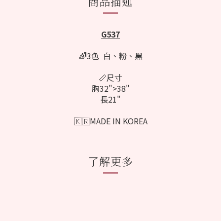
商品描述
G537
🌈3色
白
、粉
、
黑
📏尺寸
胸32">38"
長21"
🇰🇷MADE IN KOREA
了解更多