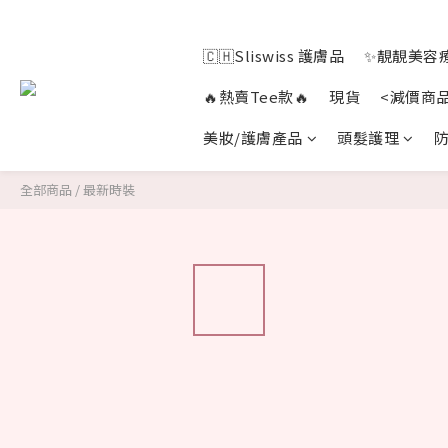
🇨🇭Sliswiss 護膚品
✨靚靚美容療
🔥熱賣Tee款🔥
現貨
<減價商
美妝/護膚產品
頭髮護理
防
全部商品
/
最新時裝