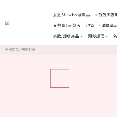
🇨🇭Sliswiss 護膚品
✨靚靚美容療
🔥熱賣Tee款🔥
現貨
<減價商
美妝/護膚產品
頭髮護理
防
全部商品
/
最新時裝