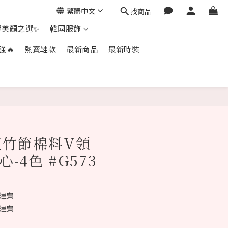
繁體中文
找商品
毒美顏之選✨
韓國服飾
強🔥
熱賣鞋款
最新商品
最新時裝
立即購買
爽竹節棉料V領
心-4色 #G573
免運費
免運費