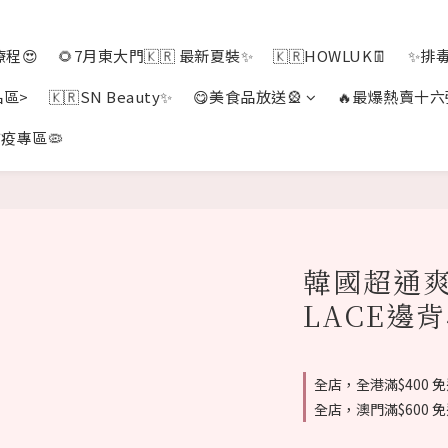
程😍
🌻7月東大門🇰🇷 最新夏裝✨
🇰🇷HOWLUK👖
✨排
品區>
🇰🇷SN Beauty✨
😋美食品放送🎡
🔥最爆熱賣十六
疫專區🦠
韓國超通
LACE邊背
全店，全港滿$400 
全店，澳門滿$600 