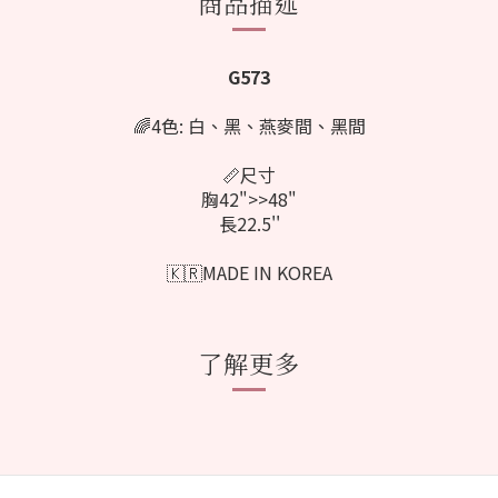
商品描述
G573
🌈4色: 白、黑
、燕麥
間
、
黑間
📏尺寸
胸42">>48"
長22.5''
🇰🇷MADE IN KOREA
了解更多