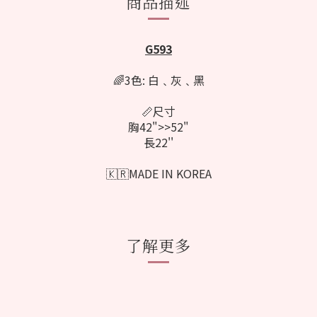
商品描述
G593
🌈3色: 白﹑灰﹑黑
📏尺寸
胸42">>52"
長22''
🇰🇷MADE IN KOREA
了解更多