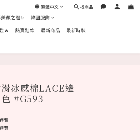
繁體中文
找商品
毒美顏之選✨
韓國服飾
強🔥
熱賣鞋款
最新商品
最新時裝
立即購買
滑冰感棉LACE邊
色 #G593
免運費
免運費