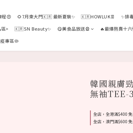
程😍
🌻7月東大門🇰🇷 最新夏裝✨
🇰🇷HOWLUK👖
✨排
品區>
🇰🇷SN Beauty✨
😋美食品放送🎡
🔥最爆熱賣十六
疫專區🦠
韓國親膚勁
無袖TEE-3
全店，全港滿$400 
全店，澳門滿$600 