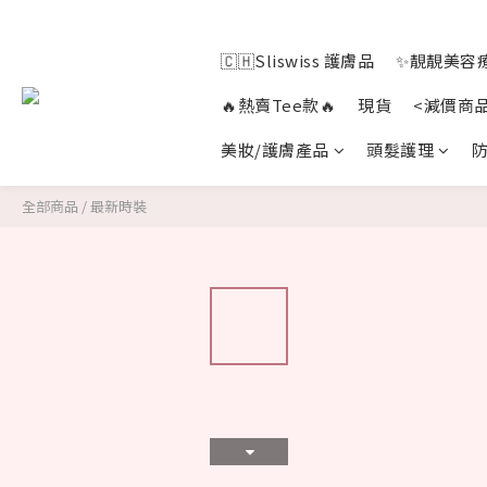
🇨🇭Sliswiss 護膚品
✨靚靚美容療
🔥熱賣Tee款🔥
現貨
<減價商
美妝/護膚產品
頭髮護理
防
全部商品
/
最新時裝