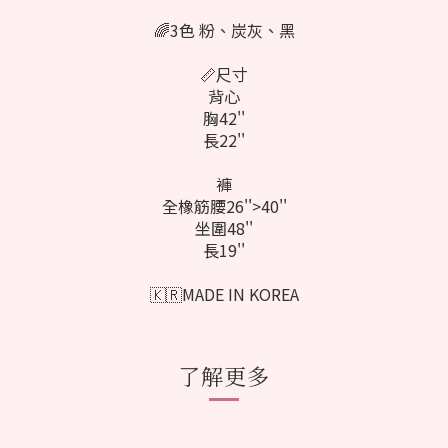
🌈3色 粉、炭灰、黑
📏尺寸
背心
胸42''
長22''
褲
全橡筋腰26''>40''
坐圍48''
長19''
🇰🇷MADE IN KOREA
了解更多