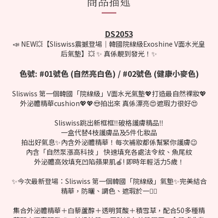
商品描述
DS2053
📣 NEW💥【Sliswiss震撼登場｜韓國院線級Exoshine V面水光皇
后氣墊】💥 ✨ 真係靚到發光！✨
色號: #01號色 (自然亮白色) / #02號色 (健康小麥色)
Sliswiss 第一個韓國「院線級」V面水光氣墊💖打造最自然裸妝💖
外泌體精華cushion💖💖😍拍出來 真係漂亮😍遮瑕力很好😍
Sliswiss跳出新框框‼破格護膚精品‼
一盒代替4枝護膚品及5件化妝品
拍出好氣息✨內含外泌體精華！每次補妝都係幫緊你護膚😉
內含「自然泵漲高科技 」 快速填充各處法令紋、魚尾紋
外泌體高效填充凹陷蘋果肌🍎! 即時年輕活力5歲！
✨今次最新登場：Sliswiss 第一個韓國「院線級」氣墊✨完美結合
精華，防曬、調色、遮瑕於一身🏻
集合外泌體精華＋白藜蘆醇＋透明質酸＋積雪草，配合50多種精