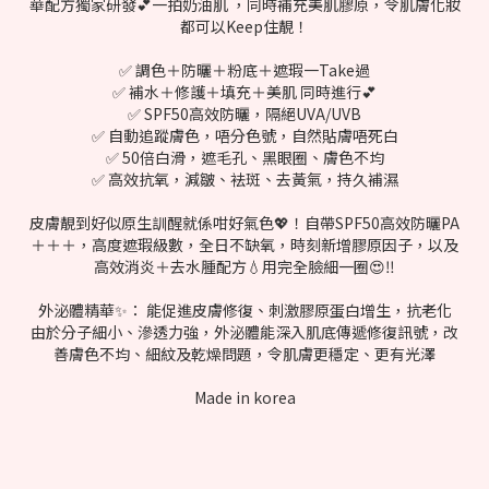
華配方獨家研發💕一拍奶油肌 ，同時補充美肌膠原，令肌膚化妝
都可以Keep住靚！
✅ 調色＋防曬＋粉底＋遮瑕一Take過
✅ 補水＋修護＋填充＋美肌 同時進行💕
✅ SPF50高效防曬，隔絕UVA/UVB
✅ 自動追蹤膚色，唔分色號，自然貼膚唔死白
✅ 50倍白滑，遮毛孔、黑眼圈、膚色不均
✅ 高效抗氧，減皺、袪斑、去黃氣，持久補濕
皮膚靚到好似原生訓醒就係咁好氣色💖！自帶SPF50高效防曬PA
＋＋＋，高度遮瑕級數，全日不缺氧，時刻新增膠原因子，以及
高效消炎＋去水腫配方💧用完全臉細一圈😍‼
外泌體精華✨： 能促進皮膚修復、刺激膠原蛋白增生，抗老化
由於分子細小、滲透力強，外泌體能深入肌底傳遞修復訊號，改
善膚色不均、細紋及乾燥問題，令肌膚更穩定、更有光澤
Made in korea