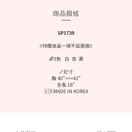
商品描述
SP1739
‼️特價貨品一律不設退換‼️
🌈3色 白 杏 黑
📏尺寸
胸 40">>>42"
全長 16"
🇰🇷MADE IN KOREA