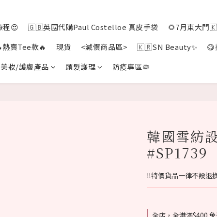
程😍
🇬🇧英國代購Paul Costelloe 真皮手袋
🌻7月東大門
🔥熱賣Tee款🔥
現貨
<減價商品區>
🇰🇷SN Beauty✨

美妝/護膚產品
頭髮護理
防疫專區🦠
韓國雪紡設
#SP1739
‼️特價貨品一律不設退換
全店，全港滿$400 