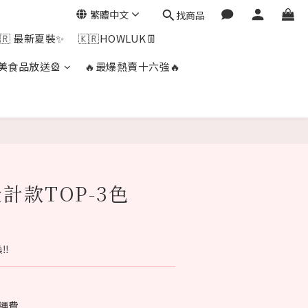
繁體中文
找商品
🇷 最新夏裝✨
🇰🇷HOWLUK👖
美食品放送🎡
🔥最爆熱賣十六強🔥
計款TOP-3色
‼️
免運費