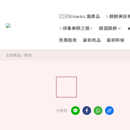
🇨🇭Sliswiss 護膚品
✨靚靚美容療
✨排毒美顏之選✨
韓國服飾
熱賣鞋款
最新商品
最新時裝
全部商品
/
現貨
分享到