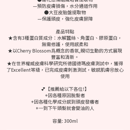
—預防皮膚損傷，水分通道作用
●大豆皮胎盤提取物
—保護頭皮，強化皮膚屏障
產品特點
★含有3種蛋白質成分：水解蠶絲、角蛋白、膠原蛋白，
無需修護，使用感柔和
★以Cherry Blossom爲概念的香氛,親切生動的方式展現
豐富和清新。
★在世界權威皮膚科學研究所德國德瑪皮膚測試中，獲得
了Excellent等級，已完成皮膚刺激測試，敏感肌膚🉑️放心
使用
💕【推薦給以下各位!】
+因各種原因脫髮者
+因各種化學成分感到頭皮發癢者
+一到下午頭髮就會變油的人
容量: 300ml