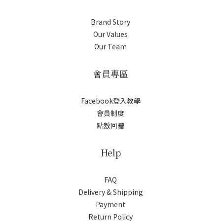
Brand Story
Our Values
Our Team
會員專區
Facebook登入教學
會員制度
點數回贈
Help
FAQ
Delivery & Shipping
Payment
Return Policy