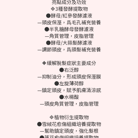
亮點成分及功效
🔷3種發酵提取物
●酵母/紅參發酵濾液
—頭皮保溼，爲毛孔補充營養
●半乳糖酵母發酵濾液
—角質管理，皮脂管理
●酵母/大蒜髮酵濾液
—調節頭皮，爲頭髮補充營養
🔶緩解脫髮症狀主要成分
●右泛醇
—抑制油分，形成頭皮保溼膜
●左旋薄荷醇
—鎮定頭皮，賦予肌膚清涼感
●水楊酸
—頭皮角質管理，皮脂管理
🔷植物衍生提取物
●雪絨花愈傷組織培養提取物
—幫助鎮定頭皮，強化髮根
●蓮花愈傷組織培養提取物