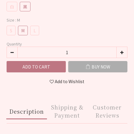
白
黑
Size
: M
S
M
L
Quantity
ADD TO CART
BUY NOW
Add to Wishlist
Shipping &
Customer
Description
Payment
Reviews