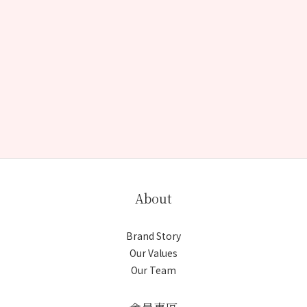
About
Brand Story
Our Values
Our Team