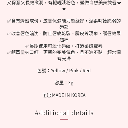
又保濕又長效滋潤，有輕輕淡粉色，塑做自然美美雙唇💋
💋
✅含有蜂蜜成份，滋養保濕能力超級好，溫柔呵護脆弱的
唇部
✅改善唇色暗沈，防止唇紋乾裂、脫皮等現象，護唇效果
超棒
✅長期使用可淡化唇紋，打造柔嫩雙唇
✅簡單塗抹口紅，更顯的完美氣色，且不油不黏，超水潤
有光澤
色號：Yellow / Pink / Red
容量：3g
🇰🇷MADE IN KOREA
Additional details