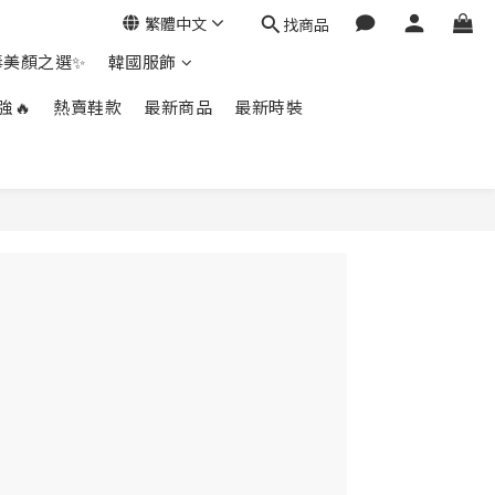
繁體中文
找商品
毒美顏之選✨
韓國服飾
強🔥
熱賣鞋款
最新商品
最新時裝