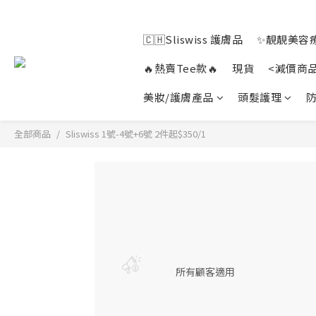
🇨🇭Sliswiss 護膚品
✨靚靚美容療
🔥熱賣Tee款🔥
現貨
<減價商
美妝/護膚產品
頭髮護理
防
全部商品
Sliswiss 1號-4號+6號 2件起$350/1
所有顧客適用