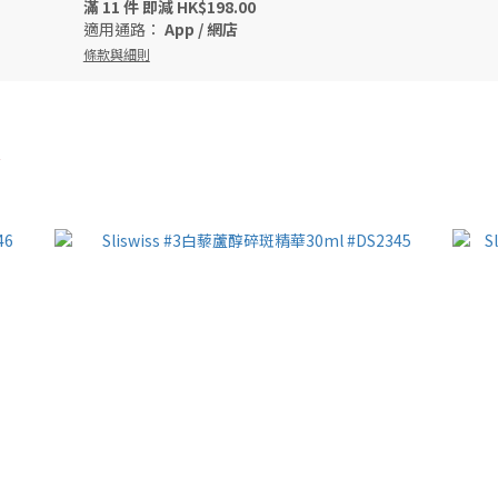
滿 11 件 即減 HK$198.00
適用通路：
App
/
網店
條款與細則
1