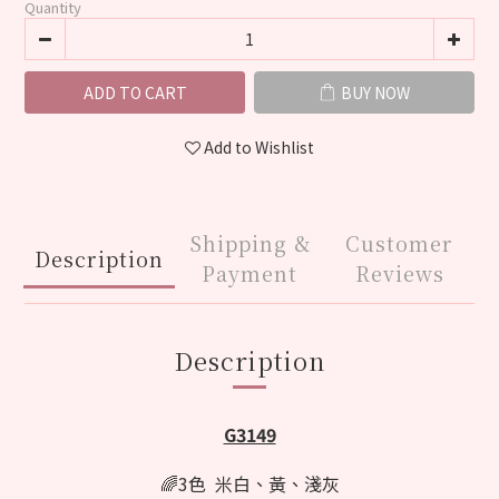
Quantity
ADD TO CART
BUY NOW
Add to Wishlist
Shipping &
Customer
Description
Payment
Reviews
Description
G3149
🌈3色 米白、黃
、淺灰