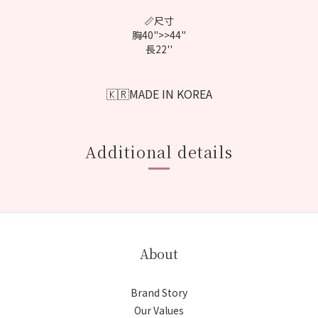
📏尺寸
胸40">>44"
長22''
🇰🇷MADE IN KOREA
Additional details
About
Brand Story
Our Values