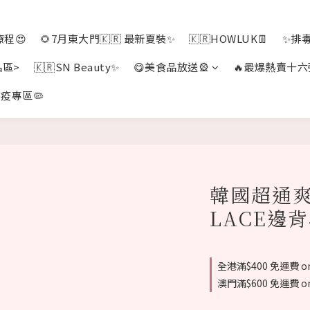
程😍
🌻7月東大門🇰🇷 最新夏裝✨
🇰🇷HOWLUK👖
✨排
品區>
🇰🇷SN Beauty✨
😋美食品放送🎡
🔥最爆熱賣十六
疫專區🦠
韓國超通
LACE邊背
全港滿$400 免運費 on
澳門滿$600 免運費 on