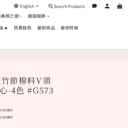
English
Search Products
毒美顏之選✨
韓國服飾
強🔥
熱賣鞋款
最新商品
最新時裝
BUY NOW
爽竹節棉料V領
心-4色 #G573
 order
 order