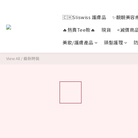
🇨🇭Sliswiss 護膚品
✨靚靚美容療
🔥熱賣Tee款🔥
現貨
<減價商
美妝/護膚產品
頭髮護理
防
View All
/
最新時裝