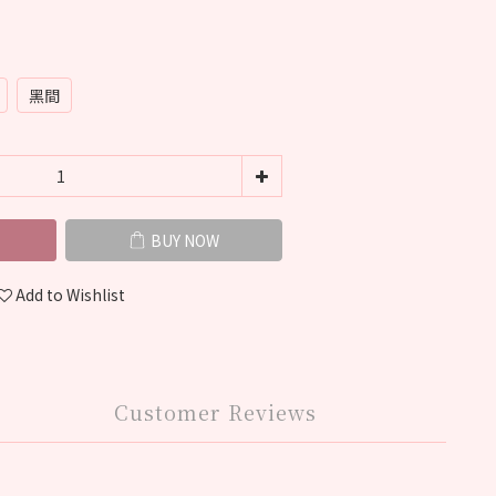
黑間
BUY NOW
Add to Wishlist
Customer Reviews