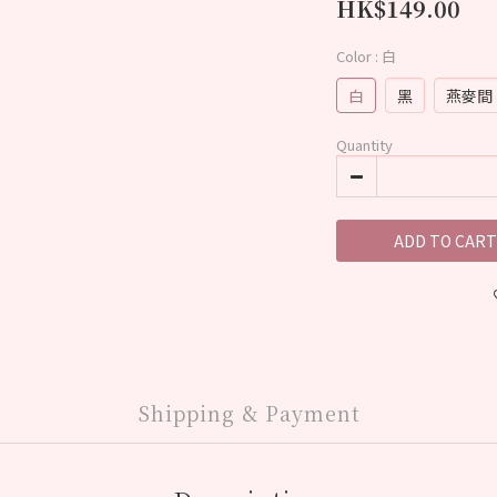
HK$149.00
Color
: 白
白
黑
燕麥間
Quantity
ADD TO CART
Shipping & Payment