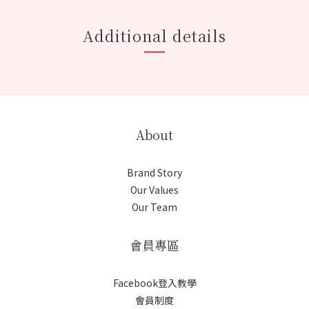
Additional details
About
Brand Story
Our Values
Our Team
會員專區
Facebook登入教學
會員制度