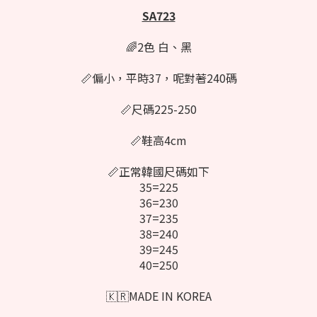
SA723
🌈2色 白、黑
📏偏小，平時37，呢對著240碼
📏尺碼225-250
📏鞋高4cm
📏正常韓國尺碼如下
35=225
36=230
37=235
38=240
39=245
40=250
🇰🇷MADE IN KOREA