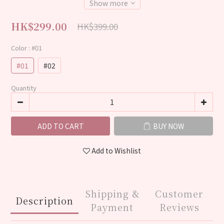
Show more
HK$299.00
HK$399.00
Color
: #01
#01
#02
Quantity
ADD TO CART
BUY NOW
Add to Wishlist
Shipping &
Customer
Description
Payment
Reviews