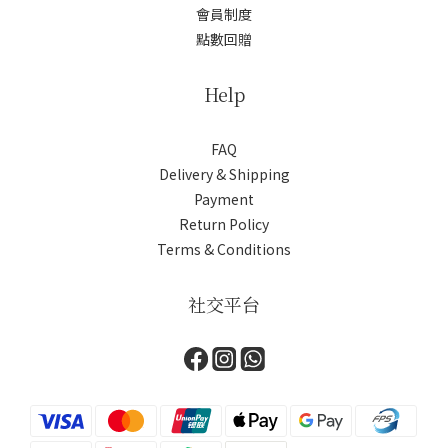
會員制度
點數回贈
Help
FAQ
Delivery & Shipping
Payment
Return Policy
Terms & Conditions
社交平台