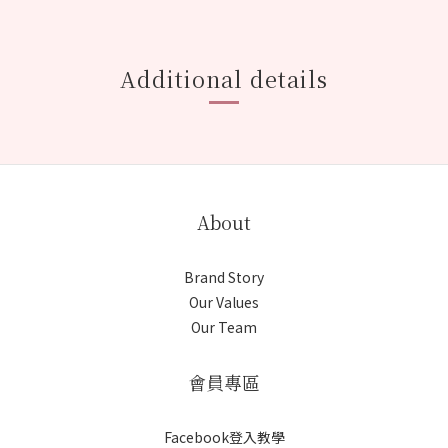
Additional details
About
Brand Story
Our Values
Our Team
會員專區
Facebook登入教學