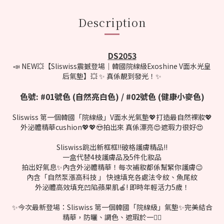
Description
DS2053
📣 NEW💥【Sliswiss震撼登場｜韓國院線級Exoshine V面水光皇
后氣墊】💥 ✨ 真係靚到發光！✨
色號: #01號色 (自然亮白色) / #02號色 (健康小麥色)
Sliswiss 第一個韓國「院線級」V面水光氣墊💖打造最自然裸妝💖
外泌體精華cushion💖💖😍拍出來 真係漂亮😍遮瑕力很好😍
Sliswiss跳出新框框‼破格護膚精品‼
一盒代替4枝護膚品及5件化妝品
拍出好氣息✨內含外泌體精華！每次補妝都係幫緊你護膚😉
內含「自然泵漲高科技 」 快速填充各處法令紋、魚尾紋
外泌體高效填充凹陷蘋果肌🍎! 即時年輕活力5歲！
✨今次最新登場：Sliswiss 第一個韓國「院線級」氣墊✨完美結合
精華，防曬、調色、遮瑕於一身🏻