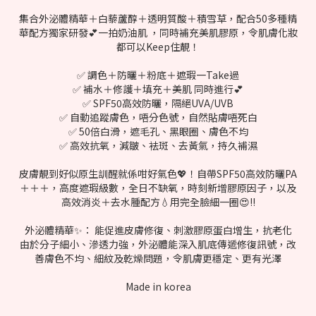
集合外泌體精華＋白藜蘆醇＋透明質酸＋積雪草，配合50多種精
華配方獨家研發💕一拍奶油肌 ，同時補充美肌膠原，令肌膚化妝
都可以Keep住靚！
✅ 調色＋防曬＋粉底＋遮瑕一Take過
✅ 補水＋修護＋填充＋美肌 同時進行💕
✅ SPF50高效防曬，隔絕UVA/UVB
✅ 自動追蹤膚色，唔分色號，自然貼膚唔死白
✅ 50倍白滑，遮毛孔、黑眼圈、膚色不均
✅ 高效抗氧，減皺、袪斑、去黃氣，持久補濕
皮膚靚到好似原生訓醒就係咁好氣色💖！自帶SPF50高效防曬PA
＋＋＋，高度遮瑕級數，全日不缺氧，時刻新增膠原因子，以及
高效消炎＋去水腫配方💧用完全臉細一圈😍‼
外泌體精華✨： 能促進皮膚修復、刺激膠原蛋白增生，抗老化
由於分子細小、滲透力強，外泌體能深入肌底傳遞修復訊號，改
善膚色不均、細紋及乾燥問題，令肌膚更穩定、更有光澤
Made in korea