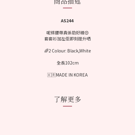
商品描述
AS244
呢條腰帶真係勁好襯😍
套套衫加左佢即刻提升哂
🌈2 Colour: Black,White
全長102cm
🇰🇷MADE IN KOREA
了解更多