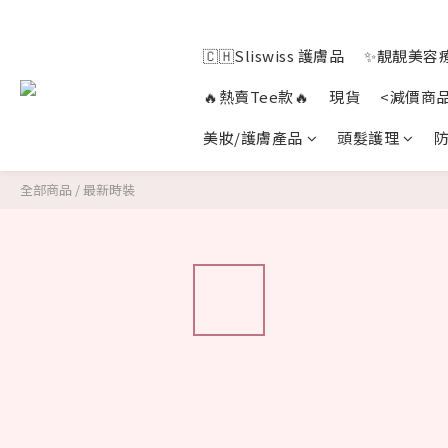
🇨🇭Sliswiss 護膚品
✨靚靚美容療
🔥熱賣Tee款🔥
現貨
<減價商
美妝/護膚產品
頭髮護理
防
全部商品
/
最新時裝