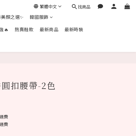
繁體中文
找商品
毒美顏之選✨
韓國服飾
強🔥
熱賣鞋款
最新商品
最新時裝
立即購買
圓扣腰帶-2色
免運費
免運費