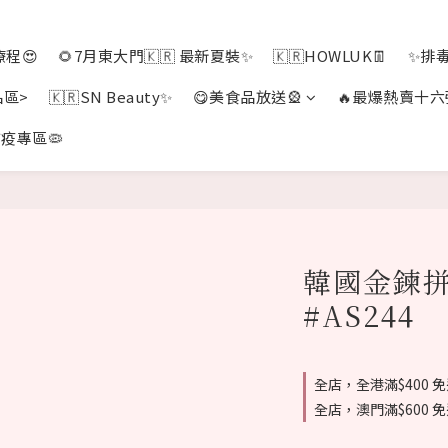
程😍
🌻7月東大門🇰🇷 最新夏裝✨
🇰🇷HOWLUK👖
✨排
品區>
🇰🇷SN Beauty✨
😋美食品放送🎡
🔥最爆熱賣十六
疫專區🦠
韓國金鍊拼
#AS244
全店，全港滿$400 
全店，澳門滿$600 