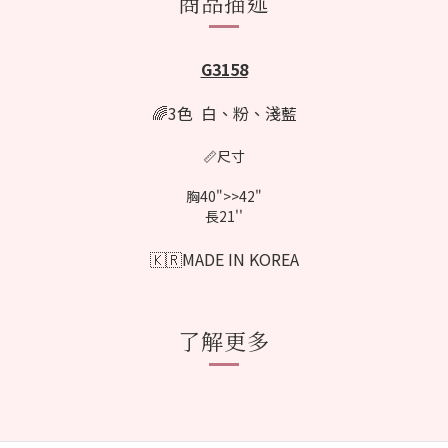
商品描述
G3158
🌈3色 白、粉
、淺藍
📏尺寸
胸40">>42"
長21''
🇰🇷MADE IN KOREA
了解更多