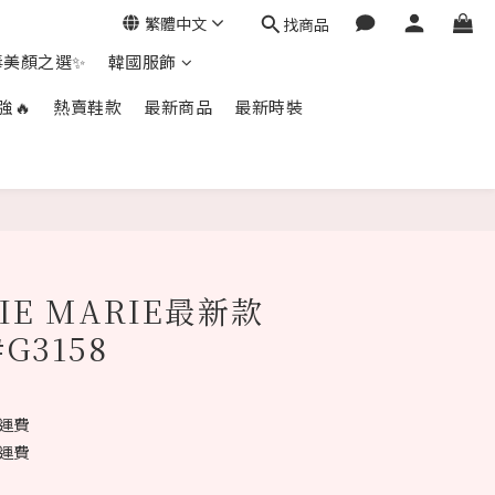
繁體中文
找商品
毒美顏之選✨
韓國服飾
強🔥
熱賣鞋款
最新商品
最新時裝
立即購買
IE MARIE最新款
#G3158
免運費
免運費