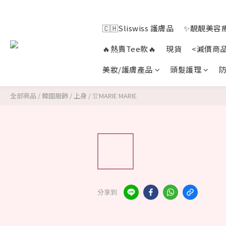
🇨🇭Sliswiss 護膚品
✨靚靚美容療
🔥熱賣Tee款🔥
現貨
<減價商
美妝/護膚產品
頭髮護理
防
全部商品
/
韓國服飾
/
上身
/
👚MARIE MARIE
分享到