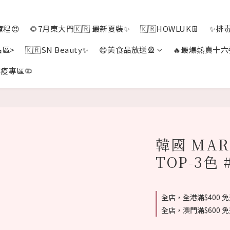
程😍
🌻7月東大門🇰🇷 最新夏裝✨
🇰🇷HOWLUK👖
✨排
品區>
🇰🇷SN Beauty✨
😋美食品放送🎡
🔥最爆熱賣十六
疫專區🦠
韓國 MAR
TOP-3色 
全店，全港滿$400 
全店，澳門滿$600 