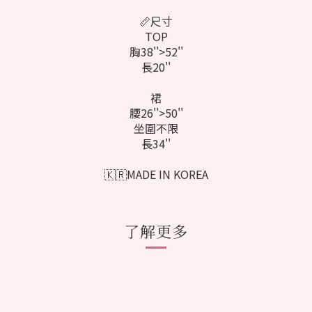
📏尺寸
TOP
胸38''>52''
長20''
裙
腰26''>50''
坐圍不限
長34''
🇰🇷MADE IN KOREA
了解更多