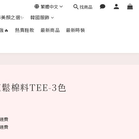
繁體中文
找商品
毒美顏之選✨
韓國服飾
強🔥
熱賣鞋款
最新商品
最新時裝
立即購買
鬆棉料TEE-3色
免運費
免運費