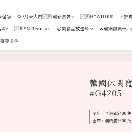
程😍
🌻7月東大門🇰🇷 最新夏裝✨
🇰🇷HOWLUK👖
✨排
品區>
🇰🇷SN Beauty✨
😋美食品放送🎡
🔥最爆熱賣十六
疫專區🦠
韓國休閑寬
#G4205
全店，全港滿$400 
全店，澳門滿$600 