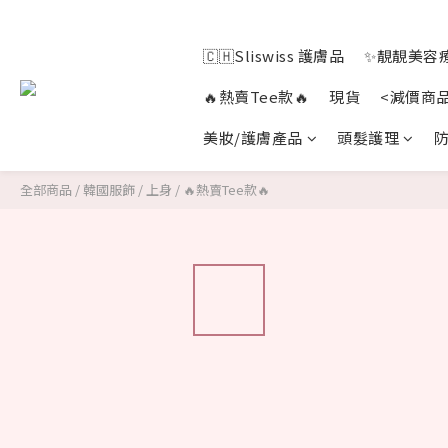
🇨🇭Sliswiss 護膚品
✨靚靚美容療
🔥熱賣Tee款🔥
現貨
<減價商
美妝/護膚產品
頭髮護理
防
全部商品
/
韓國服飾
/
上身
/
🔥熱賣Tee款🔥