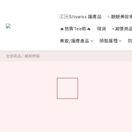
🇨🇭Sliswiss 護膚品
✨靚靚美容療
🔥熱賣Tee款🔥
現貨
<減價商
美妝/護膚產品
頭髮護理
防
全部商品
/
最新時裝