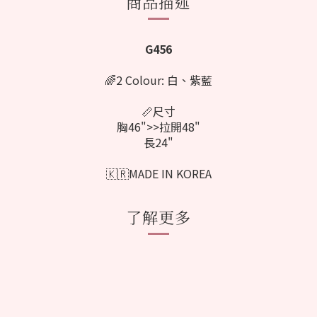
商品描述
G456
🌈2 Colour:
白
、
紫
藍
📏尺寸
胸46">>拉開48"
長24"
🇰🇷MADE IN KOREA
了解更多