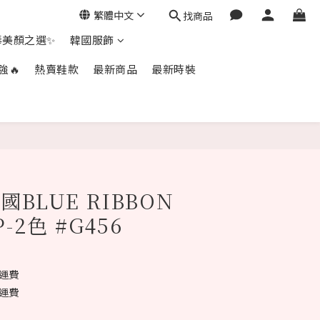
繁體中文
找商品
毒美顏之選✨
韓國服飾
強🔥
熱賣鞋款
最新商品
最新時裝
立即購買
國BLUE RIBBON
-2色 #G456
免運費
免運費