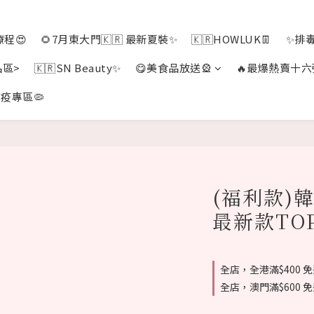
程😍
🌻7月東大門🇰🇷 最新夏裝✨
🇰🇷HOWLUK👖
✨排
品區>
🇰🇷SN Beauty✨
😋美食品放送🎡
🔥最爆熱賣十六
疫專區🦠
(福利款)韓
最新款TOP
全店，全港滿$400 
全店，澳門滿$600 