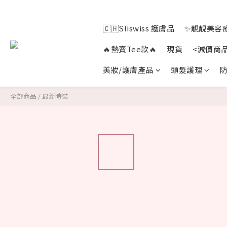
🇨🇭Sliswiss 護膚品
✨靚靚美容療
🔥熱賣Tee款🔥
現貨
<減價商
美妝/護膚產品
頭髮護理
防
全部商品
/
最新時裝