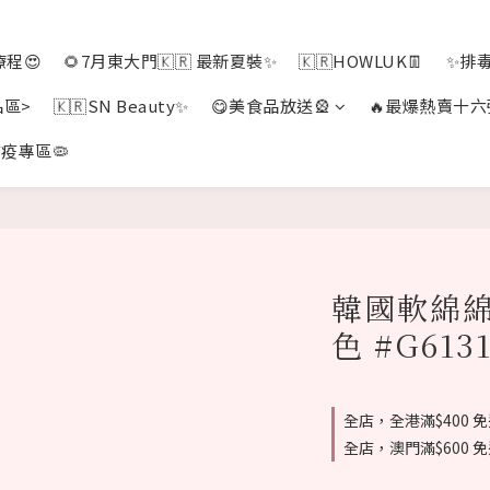
程😍
🌻7月東大門🇰🇷 最新夏裝✨
🇰🇷HOWLUK👖
✨排
品區>
🇰🇷SN Beauty✨
😋美食品放送🎡
🔥最爆熱賣十六
疫專區🦠
韓國軟綿綿
色 #G613
全店，全港滿$400 
全店，澳門滿$600 