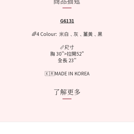
商品描述
G6131
🌈4 Colour: 米白﹑灰﹑薑黃﹑黑
📏尺寸
胸 30''>拉開52"
全長 23''
🇰🇷MADE IN KOREA
了解更多