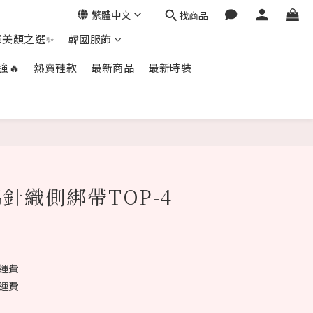
繁體中文
找商品
毒美顏之選✨
韓國服飾
強🔥
熱賣鞋款
最新商品
最新時裝
立即購買
針織側綁帶TOP-4
1
免運費
免運費