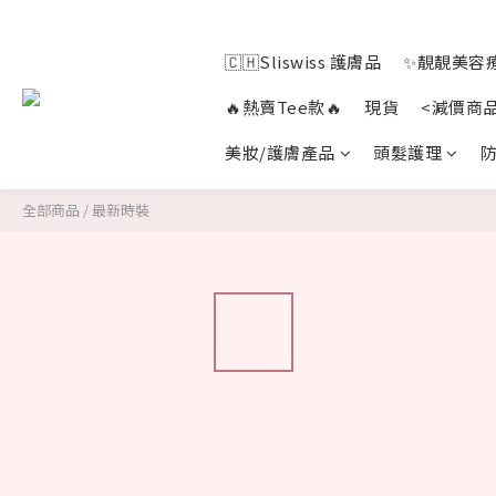
🇨🇭Sliswiss 護膚品
✨靚靚美容療
🔥熱賣Tee款🔥
現貨
<減價商
美妝/護膚產品
頭髮護理
防
全部商品
/
最新時裝