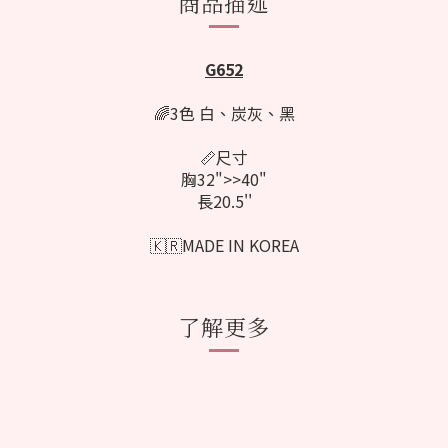
商品描述
G652
🌈3色 白、
炭灰
、黑
📏尺寸
胸32">>40"
長20.5''
🇰🇷MADE IN KOREA
了解更多