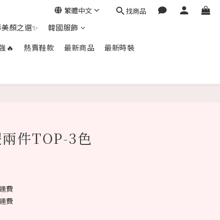
繁體中文
找商品
毒美顏之選✨
韓國服飾
強🔥
熱賣鞋款
最新商品
最新時裝
立即購買
兩件TOP-3色
免運費
免運費