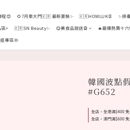
程😍
🌻7月東大門🇰🇷 最新夏裝✨
🇰🇷HOWLUK👖
✨排
品區>
🇰🇷SN Beauty✨
😋美食品放送🎡
🔥最爆熱賣十六
疫專區🦠
韓國波點假
#G652
全店，全港滿$400 
全店，澳門滿$600 