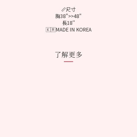
📏尺寸
胸38">>48"
長18''
🇰🇷MADE IN KOREA
了解更多