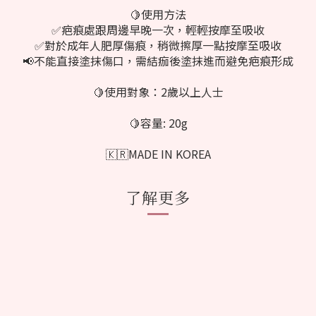
🍋使用方法
✅疤痕處跟周邊早晚一次，輕輕按摩至吸收
✅對於成年人肥厚傷痕，稍微擦厚一點按摩至吸收
📢不能直接塗抹傷口，需結痂後塗抹進而避免疤痕形成
🍋使用對象：2歲以上人士
🍋容量: 20g
🇰🇷MADE IN KOREA
了解更多