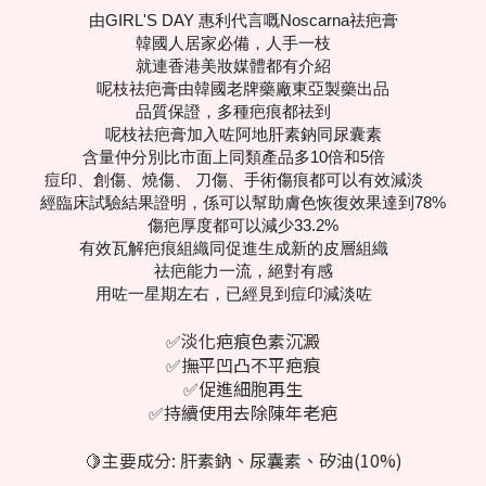
由GIRL'S DAY 惠利代言嘅Noscarna祛疤膏
韓國人居家必備，人手一枝
✋🏻
就連香港美妝媒體都有介紹
📢
呢枝祛疤膏由韓國老牌藥廠東亞製藥出品
品質保證，多種疤痕都祛到
🦾
呢枝祛疤膏加入咗阿地肝素鈉同尿囊素
含量仲分別比市面上同類產品多10倍和5倍
🔝
痘印、創傷、燒傷、 刀傷、手術傷痕都可以有效減淡
💊
經臨床試驗結果證明，係可以幫助膚色恢復效果達到78%
傷疤厚度都可以減少33.2%
有效瓦解疤痕組織同促進生成新的皮層組織
🩹
祛疤能力一流，絕對有感
用咗一星期左右，已經見到痘印減淡咗
🧼
✅淡化疤痕色素沉澱
✅撫平凹凸不平疤痕
✅促進細胞再生
✅持續使用去除陳年老疤
🍋主要成分: 肝素鈉、尿囊素、矽油(10%)