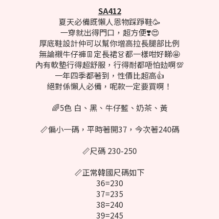
SA412
夏天必備既懶人恩物踩踭鞋🥳
一穿就出得門口，超方便❣️😍
厚底鞋設計仲可以幫你增高拉長腿部比例
無論襯牛仔褲👖定長裙👗都一樣咁好睇🤩
內有軟墊行得超舒服，行得耐都唔怕攰啊💯
一年四季都著到，性價比超高👍
絕對係懶人必備，呢款一定要買啊！
🌈5色 白、黑、牛仔藍、奶茶、黃
📏偏小一碼，平時著開37，今次著240碼
📏尺碼 230-250
📏正常韓國尺碼如下
36=230
37=235
38=240
39=245