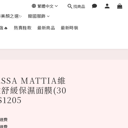
繁體中文
找商品
毒美顏之選✨
韓國服飾
強🔥
熱賣鞋款
最新商品
最新時裝
立即購買
SSA MATTIA維
舒緩保濕面膜(30
S1205
免運費
免運費