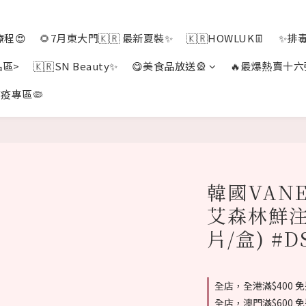
程😍
🌻7月東大門🇰🇷 最新夏裝✨
🇰🇷HOWLUK👖
✨排
品區>
🇰🇷SN Beauty✨
😋美食品放送🎡
🔥最爆熱賣十六
疫專區🦠
韓國VANE
艾森林鮮注
片/盒) #D
全店，全港滿$400 
全店，澳門滿$600 