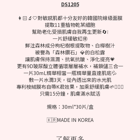
DS1205
👩🏻‍🔬🤍對敏感肌都十分友好的韓國院線級面膜
提取11重植物乾某細胞
幫助老化受損肌膚自我再生更新🔄❕
一片舒緩敏紅🉐
鮮注森林成分枸杞樹根提取物、白樺樹汁
被譽為「森林鑽石」💎的白松露
讓肌膚保持濕潤、抗氧抗皺、淨化提亮💗
更有9D玻尿酸立體循環層層補水，補鎖儲三合一
一片30mL精華相當一瓶精華量直達肌底💦
敷一片水潤3天，從內透出來的水光肌
專利桉絨膜布自帶K君效果，加乘舒緩肌膚🌱🧖🏻‍♀️
只需15分鐘，肌膚滿水賦活
規格：30ml*30片/盒
🇰🇷MADE IN KOREA
了解更多