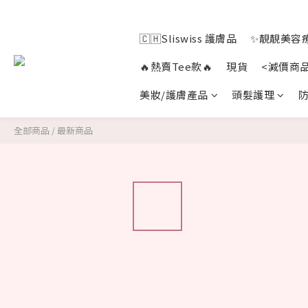
🇨🇭Sliswiss 護膚品
✨靚靚美容療
🔥熱賣Tee款🔥
現貨
<減價商
美妝/護膚產品
頭髮護理
防
全部商品
/
最新商品